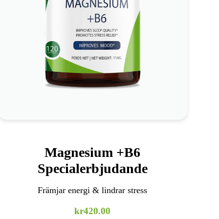
*
Stöd för mental klarhet
*
Hjälp för stresshantering
*
Stärkning av benhälsa
Kolla in det
Magnesium +B6
Specialerbjudande
Främjar energi & lindrar stress
kr
420.00