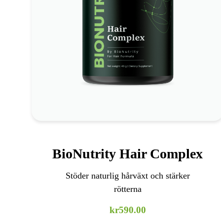
*
Stöder naturlig hårväxt
*
Minskar brott och tunnande
*
Näring till hårbotten och hårsäckar
Kolla in det
BioNutrity Hair Complex
Stöder naturlig hårväxt och stärker
rötterna
kr
590.00