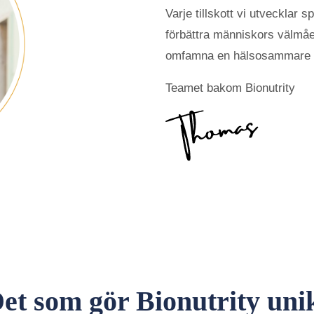
Varje tillskott vi utvecklar 
förbättra människors välmåen
omfamna en hälsosammare oc
Teamet bakom Bionutrity
et som gör Bionutrity uni