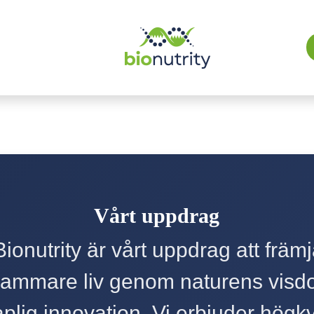
Vårt uppdrag
ionutrity är vårt uppdrag att främj
sammare liv genom naturens visd
plig innovation. Vi erbjuder högkva