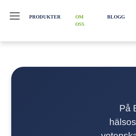
PRODUKTER
OM
BLOGG
OSS
På B
hälso
vetenska