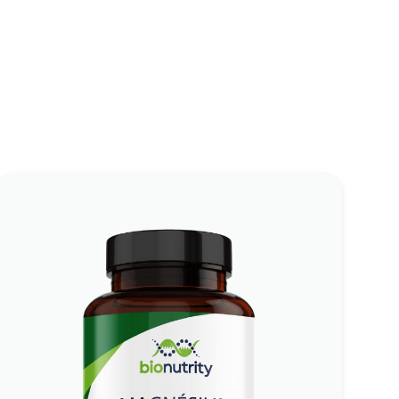
Magnesium +B6
Specialerbjudande