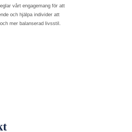
speglar vårt engagemang för att
de och hjälpa individer att
h mer balanserad livsstil.
kt