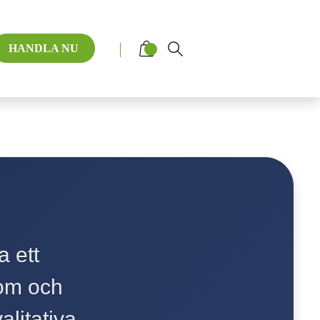
HANDLA NU
a ett
om och
litativa,