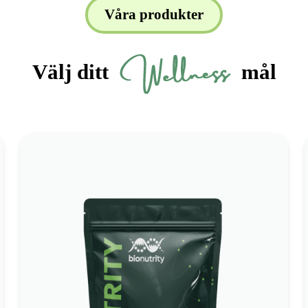
Våra produkter
Välj ditt
mål
BioNutrity Collagen Complex