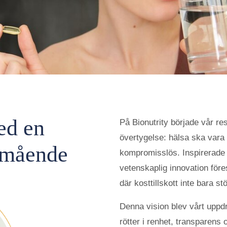
ed en
På Bionutrity började vår re
övertygelse: hälsa ska vara n
älmående
kompromisslös. Inspirerade
vetenskaplig innovation före
där kosttillskott inte bara st
Denna vision blev vårt uppd
rötter i renhet, transparens 