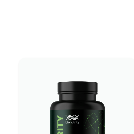
BioNutrity Hair Complex