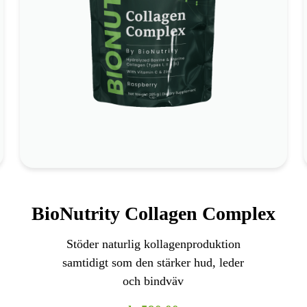
*
Stöder hudens elasticitet och fasthet
*
Stärker leder, ben och brosk
*
Främjar friskt hår och naglar
Kolla in det
BioNutrity Collagen Complex
Stöder naturlig kollagenproduktion
samtidigt som den stärker hud, leder
och bindväv